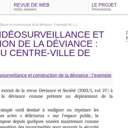
REVUE DE WEB
LE PROJET
veille, dossiers
Présentation
llance et construction de la déviance : l’exemple du (...)
VIDÉOSURVEILLANCE ET
ON DE LA DÉVIANCE :
U CENTRE-VILLE DE
osurveillance et construction de la déviance : l’exemple
 extrait de la revue Déviance et Société (2003/1, vol. 27) à
 la déviance comme prétexte au déploiement de la
mple outil destiné à endiguer ou réprimer les
es actes « délictueux » sur l’espace public, la
s’impose depuis quelques années maintenant comme
sposition des municipalités pour garantir la sécurité