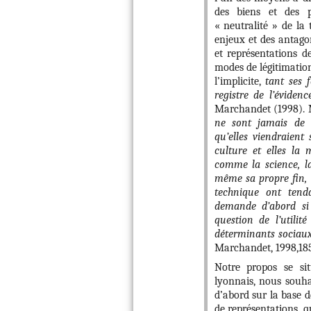
des biens et des p
« neutralité » de la
enjeux et des antago
et représentations de
modes de légitimation
l’implicite,
tant ses 
registre de l’évidenc
Marchandet (1998). 
ne sont jamais de 
qu’elles viendraient 
culture et elles la 
comme la science, la
même sa propre fin, et
technique ont tend
demande d’abord si 
question de l’utilit
déterminants sociaux 
Marchandet, 1998,185
Notre propos se sit
lyonnais, nous souha
d’abord sur la base d
de représentations, qu