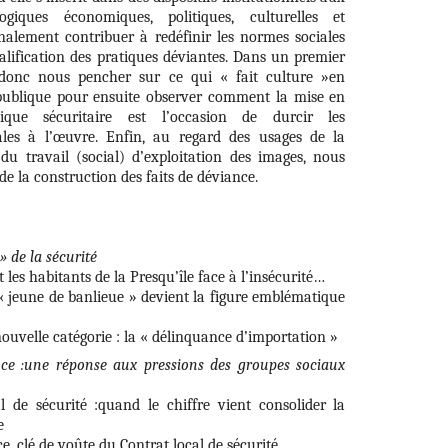
giques économiques, politiques, culturelles et
nalement contribuer à redéfinir les normes sociales
ualification des pratiques déviantes. Dans un premier
 donc nous pencher sur ce qui « fait culture »en
 publique pour ensuite observer comment la mise en
ique sécuritaire est l’occasion de durcir les
iales à l’œuvre. Enfin, au regard des usages de la
 du travail (social) d’exploitation des images, nous
de la construction des faits de déviance.
» de la sécurité
 les habitants de la Presqu’île face à l’insécurité…
 jeune de banlieue » devient la figure emblématique
nouvelle catégorie : la « délinquance d’importation »
ance :une réponse aux pressions des groupes sociaux
al de sécurité :quand le chiffre vient consolider la
e
e, clé de voûte du Contrat local de sécurité