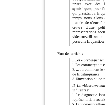
prises avec des lo
symboliques, pour fi
qui président à la q
temps, nous allons
matière de sécurité
œuvre d’une polit
représentations soc
vidéosurveillance et
poserons la question 
Plan de l’article :
I. Les « prêt-à-penser 
1. Les commerçants et
2. … ou comment le «
de la délinquance
3. L’invention d’une 
II. La vidéosurveill
influents ?
1. Le diagnostic loc
représentation social
2. La vidéosurveillanc