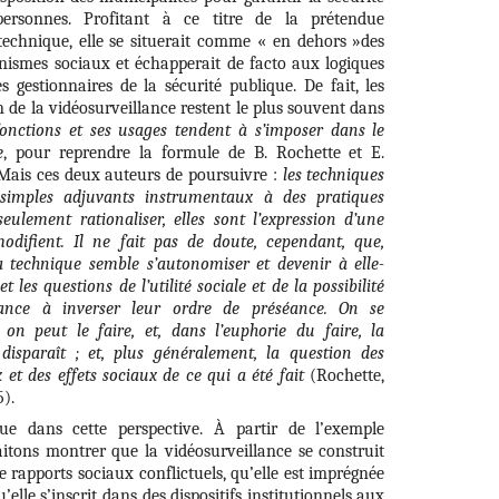
ersonnes. Profitant à ce titre de la prétendue
 technique, elle se situerait comme « en dehors »des
nismes sociaux et échapperait de facto aux logiques
s gestionnaires de la sécurité publique. De fait, les
 de la vidéosurveillance restent le plus souvent dans
fonctions et ses usages tendent à s’imposer dans le
e
, pour reprendre la formule de B. Rochette et E.
Mais ces deux auteurs de poursuivre :
les techniques
simples adjuvants instrumentaux à des pratiques
seulement rationaliser, elles sont l’expression d’une
modifient. Il ne fait pas de doute, cependant, que,
 technique semble s’autonomiser et devenir à elle-
 les questions de l’utilité sociale et de la possibilité
ance à inverser leur ordre de préséance. On se
on peut le faire, et, dans l’euphorie du faire, la
é disparaît ; et, plus généralement, la question des
et des effets sociaux de ce qui a été fait
(Rochette,
).
ue dans cette perspective. À partir de l’exemple
itons montrer que la vidéosurveillance se construit
e rapports sociaux conflictuels, qu’elle est imprégnée
’elle s’inscrit dans des dispositifs institutionnels aux