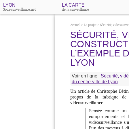
LYON
LA CARTE
Sous-surveillance.net
de la surveillance
Accueil
>
Le projet
>
Sécurité, vidéosurvei
SÉCURITÉ, 
CONSTRUCTI
L’EXEMPLE D
LYON
Voir en ligne :
Sécurité, vidé
du centre-ville de Lyon
Un article de Christophe Bétin
propos de la fabrique de
vidéosurveillance.
Pensée comme un si
comportements et l
vidéosurveillance 
l’un des moyens à di