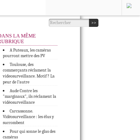
DANS LA MÊME
RUBRIQUE
A Puteaux, les caméras
pourront mettre des PV
Toulouse, des
commerçants réclament la
videosurveillance. Motif ? La
peur de l’autre
Aude Contre les
"marginaux", ils réclament la
vidéosurveillance
Carcassonne.
Vidéosurveillance : les élus y
succombent
Pour qui sonne le glas des
caméras