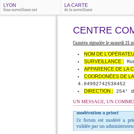
LYON
LA CARTE
Sous-surveillance.net
de la surveillance
CENTRE CO
Caméra signalée le samedi 21 
NOM DE L'OPÉRATEU
SURVEILLANCE :
Mun
APPARENCE DE LA C
COORDONÉES DE LA
4.84992742538452
DIRECTION :
254° d
UN MESSAGE, UN COMMEN
modération a priori
Ce forum est modéré a prior
validée par un administrateur