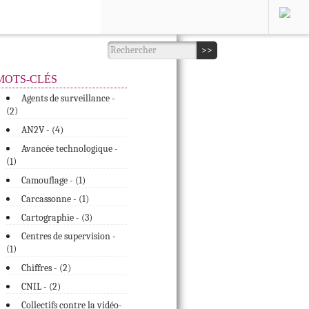
MOTS-CLÉS
Agents de surveillance -
(
)
2
AN2V - (
4
)
Avancée technologique -
(
)
1
Camouflage - (
1
)
Carcassonne - (
1
)
Cartographie - (
3
)
Centres de supervision -
(
)
1
Chiffres - (
2
)
CNIL - (
2
)
Collectifs contre la vidéo-