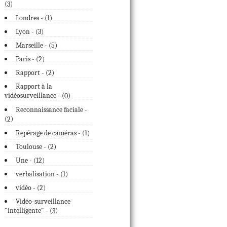
(
)
3
Londres - (
1
)
Lyon - (
3
)
Marseille - (
5
)
Paris - (
2
)
Rapport - (
2
)
Rapport à la
vidéosurveillance - (
)
0
Reconnaissance faciale -
(
)
2
Repérage de caméras - (
1
)
Toulouse - (
2
)
Une - (
12
)
verbalisation - (
1
)
vidéo - (
2
)
Vidéo-surveillance
"intelligente" - (
)
3