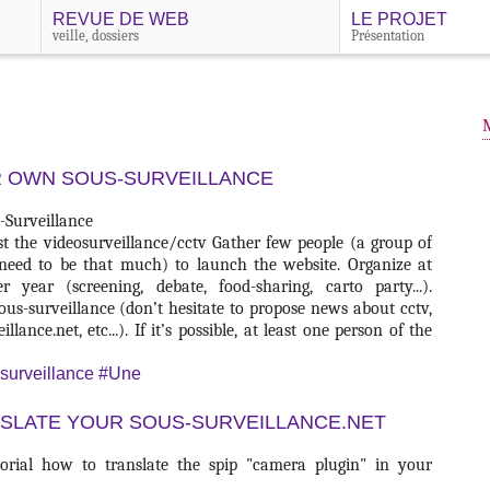
REVUE DE WEB
LE PROJET
veille, dossiers
Présentation
R OWN SOUS-SURVEILLANCE
-Surveillance
st the videosurveillance/cctv Gather few people (a group of
’t need to be that much) to launch the website. Organize at
 year (screening, debate, food-sharing, carto party...).
ous-surveillance (don’t hesitate to propose news about cctv,
llance.net, etc...). If it’s possible, at least one person of the
-surveillance
#Une
SLATE YOUR SOUS-SURVEILLANCE.NET
torial how to translate the spip "camera plugin" in your