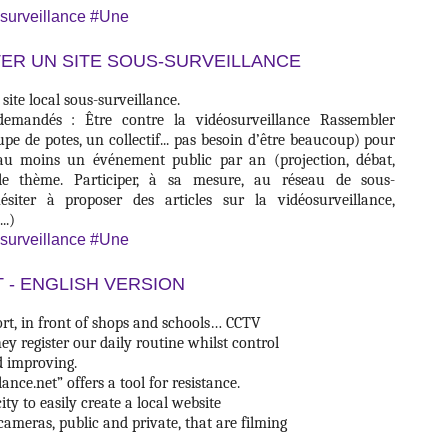
-surveillance
#Une
ER UN SITE SOUS-SURVEILLANCE
ite local sous-surveillance.
demandés : Être contre la vidéosurveillance Rassembler
pe de potes, un collectif... pas besoin d’être beaucoup) pour
au moins un événement public par an (projection, débat,
r le thème. Participer, à sa mesure, au réseau de sous-
ésiter à proposer des articles sur la vidéosurveillance,
..)
-surveillance
#Une
 - ENGLISH VERSION
port, in front of shops and schools… CCTV
y register our daily routine whilst control
d improving.
lance.net” offers a tool for resistance.
city to easily create a local website
cameras, public and private, that are filming