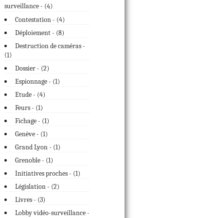
surveillance - (
)
4
Contestation - (
4
)
Déploiement - (
8
)
Destruction de caméras -
(
)
1
Dossier - (
2
)
Espionnage - (
1
)
Etude - (
4
)
Feurs - (
1
)
Fichage - (
1
)
Genève - (
1
)
Grand Lyon - (
1
)
Grenoble - (
1
)
Initiatives proches - (
1
)
Législation - (
2
)
Livres - (
3
)
Lobby vidéo-surveillance -