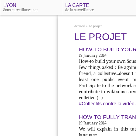
LYON
LA CARTE
Sous-surveillance.net
de la surveillance
Accueil
>
Le projet
LE PROJET
HOW-TO BUILD YOU
19 January 2014
How-to build your own Sous
Few things asked : Be again
friend, a collective...doesn
least one public event per
Participate to the network s
contribute to wiki.sous-survei
colletive (...)
#Collectifs contre la vidéo
HOW TO FULLY TRAN
19 January 2014
We will explain in this tu
language.