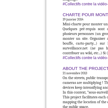
#Collectifs contre la vidéo
CHARTE POUR MONT
19 janvier 2014
Mini-charte pour monter un s
Quelques pré-requis sont 
plusieurs personnes (un grou
monter un site. Organiser 
bouffe, carto-party...) su
surveillance.net (ne pas h
contribuer au wiki, etc...) Si (.
#Collectifs contre la vidéo
ABOUT THE PROJECT
21 novembre 2013
On the streets, public trans
cameras are multiplying ! The
devices keep intensifying an
In this context, “sous-surveil
This project facilitates each 
mapping the location of the 
the public space.