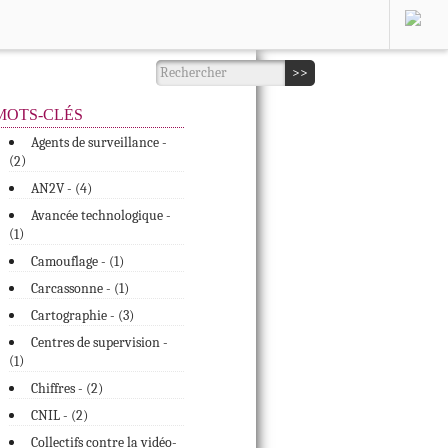
MOTS-CLÉS
Agents de surveillance -
(
)
2
AN2V - (
4
)
Avancée technologique -
(
)
1
Camouflage - (
1
)
Carcassonne - (
1
)
Cartographie - (
3
)
Centres de supervision -
(
)
1
Chiffres - (
2
)
CNIL - (
2
)
Collectifs contre la vidéo-