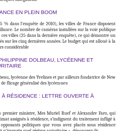
ANCE EN PLEIN BOOM
 % dans l’enquête de 2010), les villes de France disposent
illance. Le nombre de caméras installées sur la voie publique
ces villes (25 dans la dernière enquête), ce qui démontre un
és sur les cinq dernières années. Le budget qui est alloué à la
urs considérable
PHILIPPINE DOLBEAU, LYCÉENNE ET
RITAIRE
eau, lycéenne des Yvelines et par ailleurs fondatrice de New
de flicage généralisé des lycéen·ne·s
 À RÉSIDENCE : LETTRE OUVERTE À
 premier ministre, Mes Muriel Ruef et Alexandre Faro, qui
imat assignés à résidence, s’indignent du traitement infligé à
s opposants politiques que vous avez placés sous résidence
it n’importe quel régime autoritaire », dénoncent-ils.