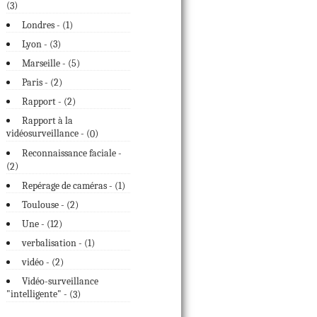
(
)
3
Londres - (
1
)
Lyon - (
3
)
Marseille - (
5
)
Paris - (
2
)
Rapport - (
2
)
Rapport à la
vidéosurveillance - (
)
0
Reconnaissance faciale -
(
)
2
Repérage de caméras - (
1
)
Toulouse - (
2
)
Une - (
12
)
verbalisation - (
1
)
vidéo - (
2
)
Vidéo-surveillance
"intelligente" - (
)
3