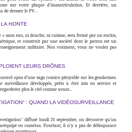
ome sur votre plaque d’immatriculation. Et derrière, un
in de dresser le PV…
 LA HONTE
 » sans eau, ni douche, ni cuisine, sera fermé par un enclos,
métrique, et construit par une société dont le patron est un
renseignement militaire. Non vraiment, vous ne voulez pas
PLOIENT LEURS DRÔNES
u nouvel opus d’une saga comico-pitoyable sur les gendarmes.
 de surveillance développés, prêts à être mis en service et
 regarderez plus le ciel comme avant...
TIGATION" : QUAND LA VIDÉOSURVEILLANCE
nvestigation" diffusé lundi 21 septembre, on découvre qu’un
t suréquipé en caméras. Pourtant, il n’y a pas de délinquance
quelques marginaux.