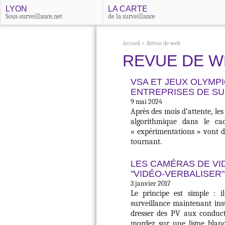
LYON
LA CARTE
Sous-surveillance.net
de la surveillance
Accueil
>
Revue de web
REVUE DE W
VSA ET JEUX OLYMPI
ENTREPRISES DE SU
9 mai 2024
Après des mois d’attente, les
algorithmique dans le ca
« expérimentations » vont 
tournant.
LES CAMÉRAS DE V
"VIDÉO-VERBALISER"
3 janvier 2017
Le principe est simple : i
surveillance maintenant insta
dresser des PV aux conduc
mordez sur une ligne blanc