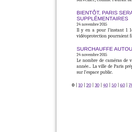
BIENTÔT, PARIS SER
SUPPLÉMENTAIRES
24 novembre 2015
Il y en a pour l’instant 1 
vidéoprotection pourraient fa
SURCHAUFFE AUTOU
24 novembre 2015
Le nombre de caméras de vidé
année... La ville de Paris pr
sur l’espace public.
0
|
10
|
20
|
30
|
40
|
50
|
60
|
7