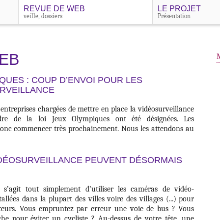
REVUE DE WEB
LE PROJET
veille, dossiers
Présentation
EB
QUES : COUP D’ENVOI POUR LES
RVEILLANCE
 entreprises chargées de mettre en place la vidéosurveillance
dre de la loi Jeux Olympiques ont été désignées. Les
donc commencer très prochainement. Nous les attendons au
IDÉOSURVEILLANCE PEUVENT DÉSORMAIS
l s’agit tout simplement d’utiliser les caméras de vidéo-
llées dans la plupart des villes voire des villages (...) pour
teurs. Vous empruntez par erreur une voie de bus ? Vous
he pour éviter un cycliste ? Au-dessus de votre tête, une