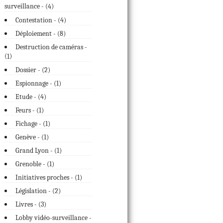
surveillance - (
)
4
Contestation - (
4
)
Déploiement - (
8
)
Destruction de caméras -
(
)
1
Dossier - (
2
)
Espionnage - (
1
)
Etude - (
4
)
Feurs - (
1
)
Fichage - (
1
)
Genève - (
1
)
Grand Lyon - (
1
)
Grenoble - (
1
)
Initiatives proches - (
1
)
Législation - (
2
)
Livres - (
3
)
Lobby vidéo-surveillance -