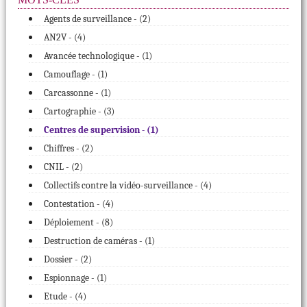
Agents de surveillance - (
2
)
AN2V - (
4
)
Avancée technologique - (
1
)
Camouflage - (
1
)
Carcassonne - (
1
)
Cartographie - (
3
)
Centres de supervision - (
1
)
Chiffres - (
2
)
CNIL - (
2
)
Collectifs contre la vidéo-surveillance - (
4
)
Contestation - (
4
)
Déploiement - (
8
)
Destruction de caméras - (
1
)
Dossier - (
2
)
Espionnage - (
1
)
Etude - (
4
)