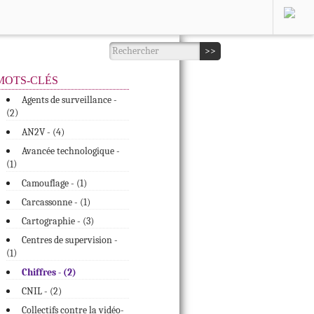
MOTS-CLÉS
Agents de surveillance -
(
)
2
AN2V - (
4
)
Avancée technologique -
(
)
1
Camouflage - (
1
)
Carcassonne - (
1
)
Cartographie - (
3
)
Centres de supervision -
(
)
1
Chiffres - (
2
)
CNIL - (
2
)
Collectifs contre la vidéo-