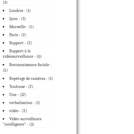
(
)
3
Londres - (
1
)
Lyon - (
3
)
Marseille - (
5
)
Paris - (
2
)
Rapport - (
2
)
Rapport à la
vidéosurveillance - (
)
0
Reconnaissance faciale -
(
)
2
Repérage de caméras - (
1
)
Toulouse - (
2
)
Une - (
12
)
verbalisation - (
1
)
vidéo - (
2
)
Vidéo-surveillance
"intelligente" - (
)
3