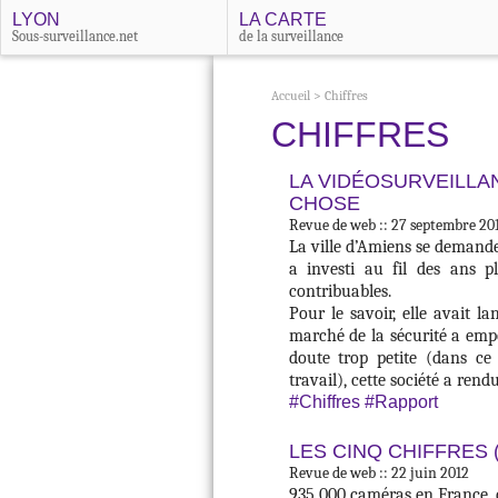
LYON
LA CARTE
Sous-surveillance.net
de la surveillance
Accueil
>
Chiffres
CHIFFRES
LA VIDÉOSURVEILLA
CHOSE
Revue de web :: 27 septembre 20
La ville d’Amiens se demande 
a investi au fil des ans pl
contribuables.
Pour le savoir, elle avait l
marché de la sécurité a emp
doute trop petite (dans ce
travail), cette société a rend
#Chiffres
#Rapport
LES CINQ CHIFFRES 
Revue de web :: 22 juin 2012
935 000 caméras en France, d