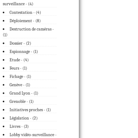
surveillance - (
)
4
Contestation - (
4
)
Déploiement - (
8
)
Destruction de caméras -
(
)
1
Dossier - (
2
)
Espionnage - (
1
)
Etude - (
4
)
Feurs - (
1
)
Fichage - (
1
)
Genève - (
1
)
Grand Lyon - (
1
)
Grenoble - (
1
)
Initiatives proches - (
1
)
Législation - (
2
)
Livres - (
3
)
Lobby vidéo-surveillance -