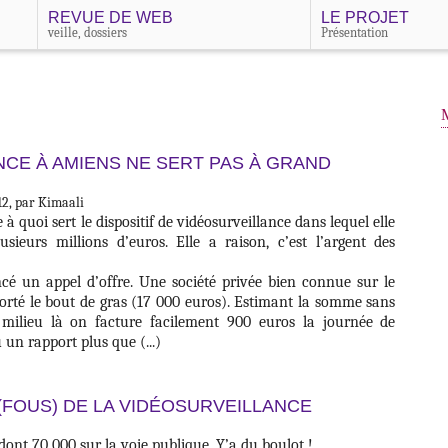
REVUE DE WEB
LE PROJET
veille, dossiers
Présentation
NCE À AMIENS NE SERT PAS À GRAND
12, par Kimaali
à quoi sert le dispositif de vidéosurveillance dans lequel elle
usieurs millions d’euros. Elle a raison, c’est l’argent des
ancé un appel d’offre. Une société privée bien connue sur le
orté le bout de gras (17 000 euros). Estimant la somme sans
 milieu là on facture facilement 900 euros la journée de
u un rapport plus que (...)
(FOUS) DE LA VIDÉOSURVEILLANCE
ont 70 000 sur la voie publique. Y’a du boulot !