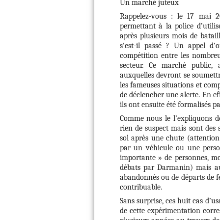
Un marché juteux
Rappelez-vous : le 17 mai 202
permettant à la police d’utili
après plusieurs mois de batail
s’est-il passé ? Un appel d’
compétition entre les nombreu
secteur. Ce marché public, 
auxquelles devront se soumettre
les fameuses situations et comp
de déclencher une alerte. En effe
ils ont ensuite été formalisés 
Comme nous le l’expliquons d
rien de suspect mais sont des 
sol après une chute (attentio
par un véhicule ou une person
importante » de personnes, m
débats par Darmanin) mais aus
abandonnés ou de départs de feu
contribuable.
Sans surprise, ces huit cas d’u
de cette expérimentation cor