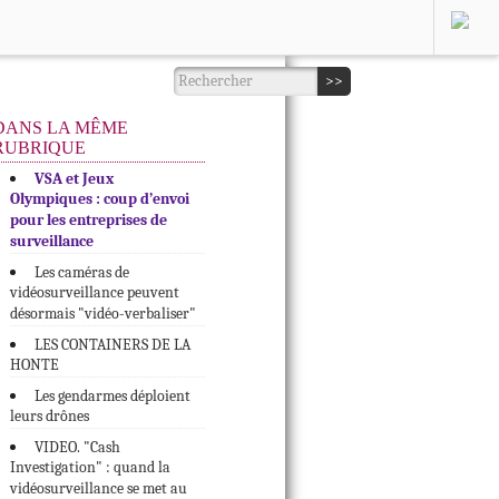
DANS LA MÊME
RUBRIQUE
VSA et Jeux
Olympiques : coup d’envoi
pour les entreprises de
surveillance
Les caméras de
vidéosurveillance peuvent
désormais "vidéo-verbaliser"
LES CONTAINERS DE LA
HONTE
Les gendarmes déploient
leurs drônes
VIDEO. "Cash
Investigation" : quand la
vidéosurveillance se met au