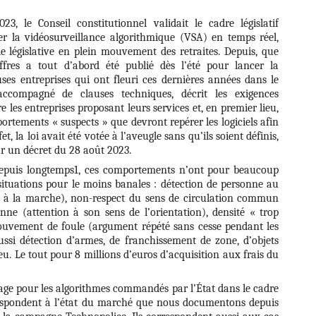
3, le Conseil constitutionnel validait le cadre législatif
ser la vidéosurveillance algorithmique (VSA) en temps réel,
le législative en plein mouvement des retraites. Depuis, que
offres a tout d’abord été publié dès l’été pour lancer la
ses entreprises qui ont fleuri ces dernières années dans le
accompagné de clauses techniques, décrit les exigences
 les entreprises proposant leurs services et, en premier lieu,
ortements « suspects » que devront repérer les logiciels afin
t, la loi avait été votée à l’aveugle sans qu’ils soient définis,
par un décret du 28 août 2023.
epuis longtemps1, ces comportements n’ont pour beaucoup
situations pour le moins banales : détection de personne au
n à la marche), non-respect du sens de circulation commun
ne (attention à son sens de l’orientation), densité « trop
ouvement de foule (argument répété sans cesse pendant les
si détection d’armes, de franchissement de zone, d’objets
. Le tout pour 8 millions d’euros d’acquisition aux frais du
sage pour les algorithmes commandés par l’État dans le cadre
respondent à l’état du marché que nous documentons depuis