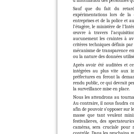
d’information des personnes qui
Sauf que du fait du retard 
expérimentations lors de l
entreprises et de la police et a
l’étagère, le ministère de l’In
œuvre à travers l’acquisitio
aucunement les craintes à avo
critères techniques définis par 
mécanisme de transparence emp
ou la nature des données utilis
Après avoir été auditées et ce
intégrées au plus vite aux i
préfectures en feront la deman
rendu public, ce qui devrait pe
la surveillance mise en place.
Nous les attendrons au tournan
Au contraire, il nous faudra c
afin de pouvoir s’opposer sur le
masse que tant veulent minim
festivalier·es, des spectateur
caméras, sera cruciale pour r
contrôle. Dans les prochains m