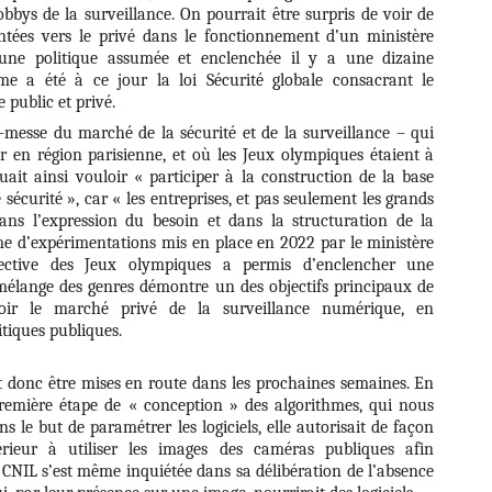
obbys de la surveillance. On pourrait être surpris de voir de
ientées vers le privé dans le fonctionnement d’un ministère
 d’une politique assumée et enclenchée il y a une dizaine
me a été à ce jour la loi Sécurité globale consacrant le
 public et privé.
-messe du marché de la sécurité et de la surveillance – qui
r en région parisienne, et où les Jeux olympiques étaient à
uait ainsi vouloir « participer à la construction de la base
 sécurité », car « les entreprises, et pas seulement les grands
 dans l’expression du besoin et dans la structuration de la
mme d’expérimentations mis en place en 2022 par le ministère
pective des Jeux olympiques a permis d’enclencher une
élange des genres démontre un des objectifs principaux de
voir le marché privé de la surveillance numérique, en
itiques publiques.
t donc être mises en route dans les prochaines semaines. En
 première étape de « conception » des algorithmes, qui nous
s le but de paramétrer les logiciels, elle autorisait de façon
térieur à utiliser les images des caméras publiques afin
 CNIL s’est même inquiétée dans sa délibération de l’absence