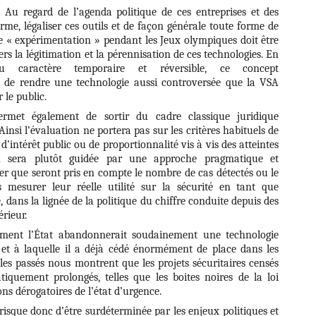
. Au regard de l’agenda politique de ces entreprises et des
erme, légaliser ces outils et de façon générale toute forme de
te « expérimentation » pendant les Jeux olympiques doit être
 la légitimation et la pérennisation de ces technologies. En
u caractère temporaire et réversible, ce concept
t de rendre une technologie aussi controversée que la VSA
 le public.
ermet également de sortir du cadre classique juridique
insi l’évaluation ne portera pas sur les critères habituels de
 d’intérêt public ou de proportionnalité vis à vis des atteintes
on sera plutôt guidée par une approche pragmatique et
er que seront pris en compte le nombre de cas détectés ou le
s mesurer leur réelle utilité sur la sécurité en tant que
e, dans la lignée de la politique du chiffre conduite depuis des
érieur.
mment l’État abandonnerait soudainement une technologie
i et à laquelle il a déjà cédé énormément de place dans les
les passés nous montrent que les projets sécuritaires censés
tiquement prolongés, telles que les boites noires de la loi
ns dérogatoires de l’état d’urgence.
risque donc d’être surdéterminée par les enjeux politiques et