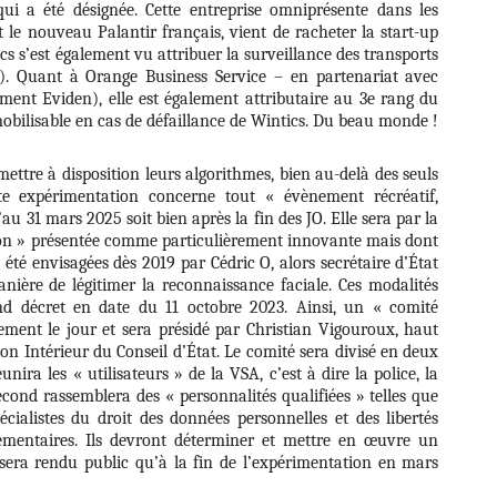
qui a été désignée. Cette entreprise omniprésente dans les
ut le nouveau Palantir français, vient de racheter la start-up
cs s’est également vu attribuer la surveillance des transports
s). Quant à Orange Business Service – en partenariat avec
lement Eviden), elle est également attributaire au 3e rang du
 mobilisable en cas de défaillance de Wintics. Du beau monde !
mettre à disposition leurs algorithmes, bien au-delà des seuls
te expérimentation concerne tout « évènement récréatif,
u’au 31 mars 2025 soit bien après la fin des JO. Elle sera par la
ion » présentée comme particulièrement innovante mais dont
 été envisagées dès 2019 par Cédric O, alors secrétaire d’État
ère de légitimer la reconnaissance faciale. Ces modalités
nd décret en date du 11 octobre 2023. Ainsi, un « comité
ement le jour et sera présidé par Christian Vigouroux, haut
ion Intérieur du Conseil d’État. Le comité sera divisé en deux
unira les « utilisateurs » de la VSA, c’est à dire la police, la
econd rassemblera des « personnalités qualifiées » telles que
écialistes du droit des données personnelles et des libertés
ementaires. Ils devront déterminer et mettre en œuvre un
 sera rendu public qu’à la fin de l’expérimentation en mars