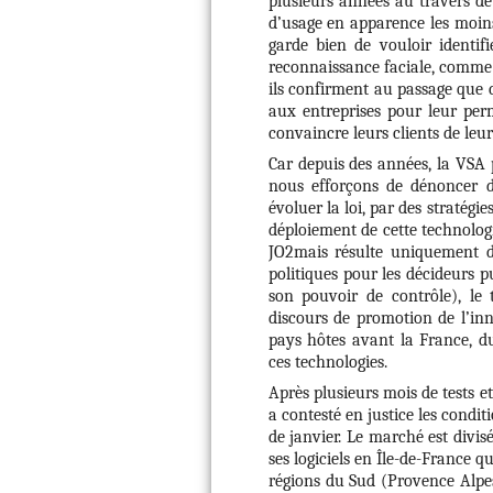
plusieurs années au travers d
d’usage en apparence les moins 
garde bien de vouloir identif
reconnaissance faciale, comme l
ils confirment au passage que c
aux entreprises pour leur perm
convaincre leurs clients de leur
Car depuis des années, la VSA p
nous efforçons de dénoncer d
évoluer la loi, par des stratégi
déploiement de cette technolo
JO2mais résulte uniquement d
politiques pour les décideurs pu
son pouvoir de contrôle), le
discours de promotion de l’in
pays hôtes avant la France, d
ces technologies.
Après plusieurs mois de tests et
a contesté en justice les condi
de janvier. Le marché est divis
ses logiciels en Île-de-France 
régions du Sud (Provence Alpes