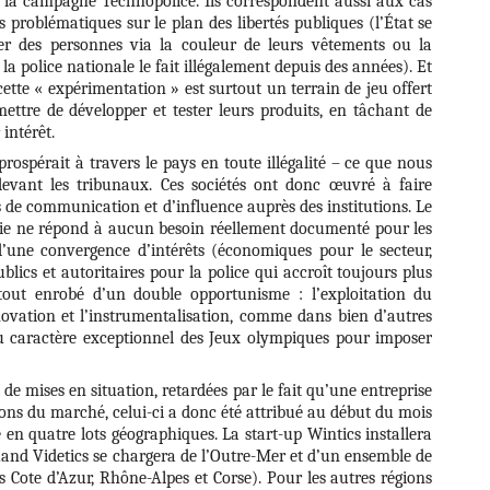
e la campagne Technopolice. Ils correspondent aussi aux cas
problématiques sur le plan des libertés publiques (l’État se
ier des personnes via la couleur de leurs vêtements ou la
a police nationale le fait illégalement depuis des années). Et
ette « expérimentation » est surtout un terrain de jeu offert
ettre de développer et tester leurs produits, en tâchant de
 intérêt.
rospérait à travers le pays en toute illégalité – ce que nous
evant les tribunaux. Ces sociétés ont donc œuvré à faire
es de communication et d’influence auprès des institutions. Le
gie ne répond à aucun besoin réellement documenté pour les
’une convergence d’intérêts (économiques pour le secteur,
blics et autoritaires pour la police qui accroît toujours plus
 tout enrobé d’un double opportunisme : l’exploitation du
novation et l’instrumentalisation, comme dans bien d’autres
u caractère exceptionnel des Jeux olympiques pour imposer
 de mises en situation, retardées par le fait qu’une entreprise
tions du marché, celui-ci a donc été attribué au début du mois
é en quatre lots géographiques. La start-up Wintics installera
quand Videtics se chargera de l’Outre-Mer et d’un ensemble de
 Cote d’Azur, Rhône-Alpes et Corse). Pour les autres régions