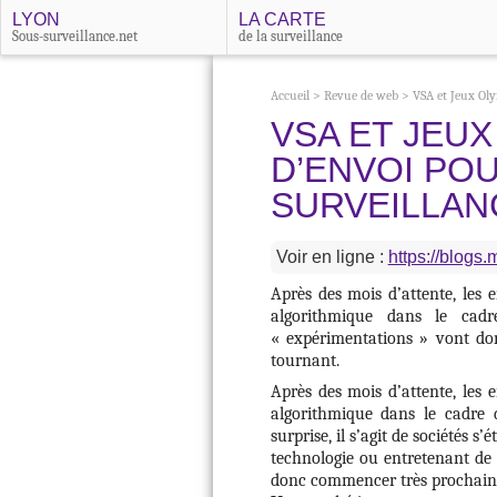
LYON
LA CARTE
Sous-surveillance.net
de la surveillance
Accueil
>
Revue de web
>
VSA et Jeux Oly
VSA ET JEUX
D’ENVOI PO
SURVEILLAN
Voir en ligne :
https://blogs.m
Après des mois d’attente, les 
algorithmique dans le cad
« expérimentations » vont d
tournant.
Après des mois d’attente, les 
algorithmique dans le cadre 
surprise, il s’agit de sociétés 
technologie ou entretenant de 
donc commencer très prochaine