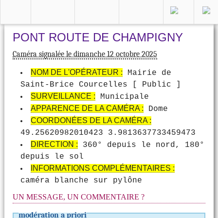
PONT ROUTE DE CHAMPIGNY
Caméra signalée le dimanche 12 octobre 2025
NOM DE L'OPÉRATEUR :
Mairie de
Saint-Brice Courcelles [ Public ]
SURVEILLANCE :
Municipale
APPARENCE DE LA CAMÉRA :
Dome
COORDONÉES DE LA CAMÉRA :
49.25620982010423 3.9813637733459473
DIRECTION :
360° depuis le nord, 180°
depuis le sol
INFORMATIONS COMPLÉMENTAIRES :
caméra blanche sur pylône
UN MESSAGE, UN COMMENTAIRE ?
modération a priori