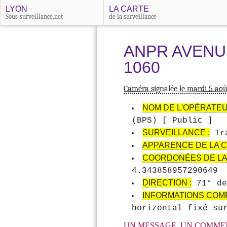
LYON
LA CARTE
Sous-surveillance.net
de la surveillance
ANPR AVENUE
1060
Caméra signalée le mardi 5 ao
NOM DE L'OPÉRATEU
(BPS) [ Public ]
SURVEILLANCE :
Tra
APPARENCE DE LA C
COORDONÉES DE LA
4.343858957290649
DIRECTION :
71° de
INFORMATIONS COM
horizontal fixé su
UN MESSAGE, UN COMMEN